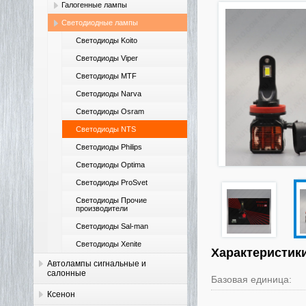
Галогенные лампы
Светодиодные лампы
Светодиоды Koito
Светодиоды Viper
Светодиоды MTF
Светодиоды Narva
Светодиоды Osram
Светодиоды NTS
Светодиоды Philips
Светодиоды Optima
Светодиоды ProSvet
Светодиоды Прочие
производители
Светодиоды Sal-man
Светодиоды Xenite
Характеристик
Автолампы сигнальные и
салонные
Базовая единица:
Ксенон