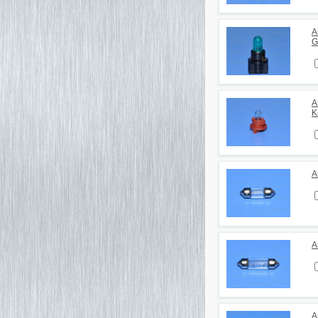
А
G
А
K
А
А
А