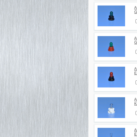
А
G
А
G
А
E
А
K
А
E