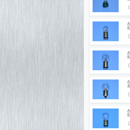
А
K
А
K
А
4
А
K