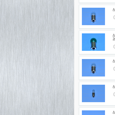
А
А
3
А
А
А