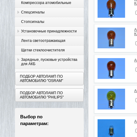
Компрессора атомобильные
K
Спецсигналы
Стопсигналы
А
Установочные принадлежности
K
Лента светоотражающая
Щетки стеклоочистителя
Зарядные, пусковые устройства
А
для АКБ
ПОДБОР АВТОЛАМП ПО
АВТОМОБИЛЮ "OSRAM"
А
ПОДБОР АВТОЛАМП ПО
АВТОМОБИЛЮ "PHILIPS"
Выбор по
А
параметрам: