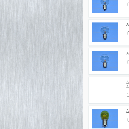
А
А
А
K
А