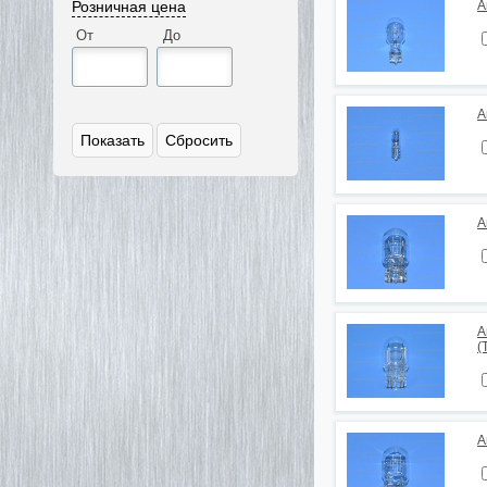
Розничная цена
А
От
До
А
А
А
(
А