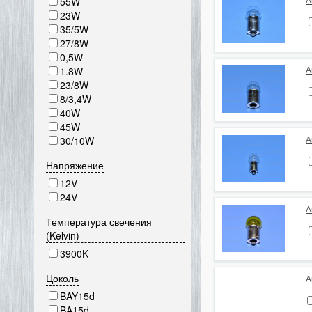
55W
А
23W
35/5W
27/8W
0,5W
1.8W
А
23/8W
8/3,4W
40W
45W
30/10W
А
Напряжение
12V
24V
А
Температура свечения
(Kelvin)
3900K
Цоколь
А
BAY15d
BA15d