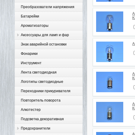
Преобразователи напряжения
А
Батарейки
K
Ароматизаторы
Аксессуары для ламп и фар
А
Знак аварийной остановки
Фонарики
Инструмент
Лента светодиодная
А
K
Логотипы светодиодные
Переходники прикуривателя
Повторитель поворота
А
K
Алкотестер
Подсветка декоративная
Предохранители
А