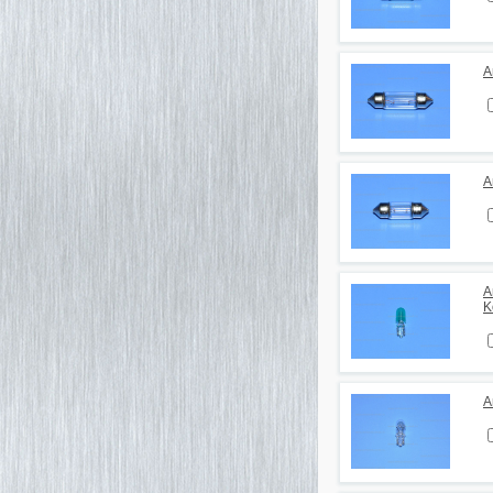
А
А
А
K
А