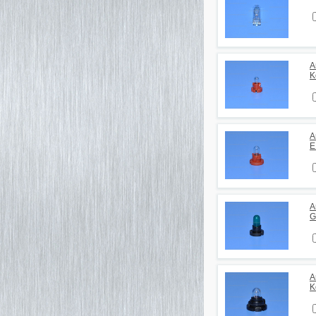
А
K
А
E
А
G
А
K