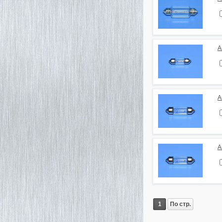
А
А
А
1
По стр.