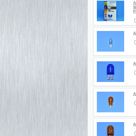
А
W
P
А
А
А
А