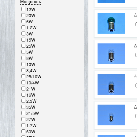
Мощность
12W
20W
А
6W
1.2W
3W
15W
25W
А
5W
8W
10W
3,4W
25/10W
А
10/4W
21W
16W
2.3W
35W
А
21/5W
27W
1.7W
60W