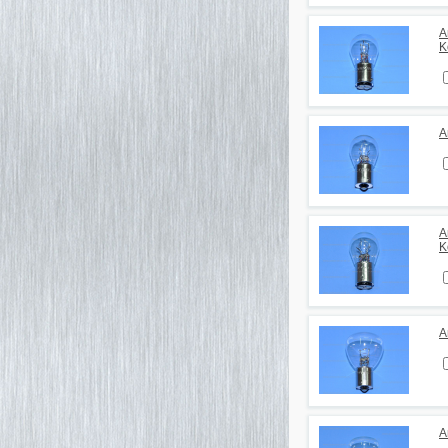
А
K
А
А
K
А
А