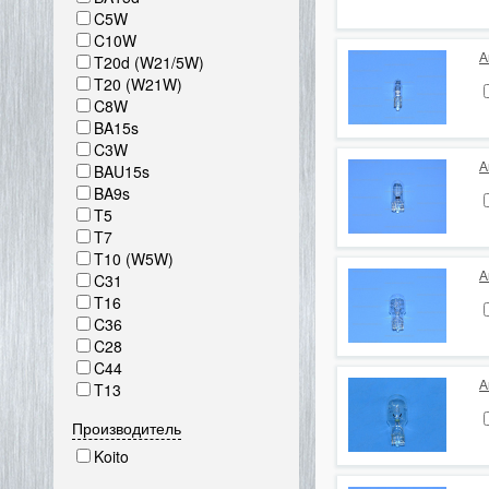
C5W
C10W
А
T20d (W21/5W)
T20 (W21W)
C8W
BA15s
C3W
А
BAU15s
BA9s
T5
T7
T10 (W5W)
А
C31
T16
C36
C28
C44
А
T13
Производитель
Koito