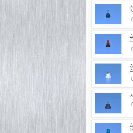
А
K
А
E
А
K
А
А
G