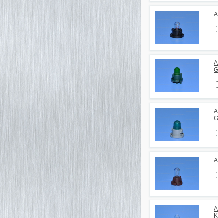
А
А
G
А
G
А
А
K