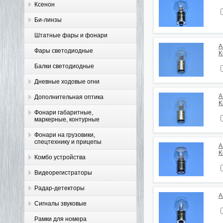
Ксенон
Би-линзы
Штатные фары и фонари
А
Фары светодиодные
K
Балки светодиодные
Дневные ходовые огни
А
Дополнительная оптика
K
Фонари габаритные,
маркерные, контурные
Фонари на грузовики,
спецтехнику и прицепы
А
K
Комбо устройства
Видеорегистраторы
Радар-детекторы
А
Сигналы звуковые
Рамки для номера