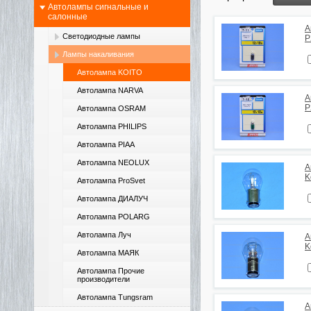
Автолампы сигнальные и
салонные
А
Светодиодные лампы
P
Лампы накаливания
Автолампа KOITO
Автолампа NARVA
А
P
Автолампа OSRAM
Автолампа PHILIPS
Автолампа PIAA
Автолампа NEOLUX
А
K
Автолампа ProSvet
Автолампа ДИАЛУЧ
Автолампа POLARG
Автолампа Луч
А
K
Автолампа МАЯК
Автолампа Прочие
производители
Автолампа Tungsram
А