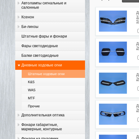
Автолампы сигнальные и
салонные
Д
Ксенон
3
S
Би-линзы
Штатные фары и фонари
Д
Фары светодиодные
2
Балки светодиодные
Дневные ходовые огни
Штатные ходовые огни
Д
2
K&S
WAS
MTF
Д
Прочие
2
Дополнительная оптика
Фонари габаритные,
маркерные, контурные
Д
Фонари на грузовики,