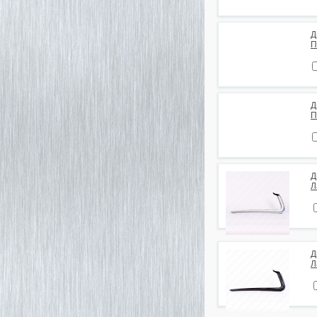
Д
П
Д
П
Д
Л
Д
Л