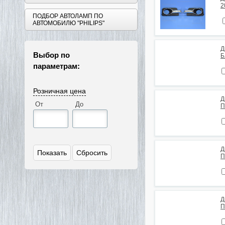
2
ПОДБОР АВТОЛАМП ПО
АВТОМОБИЛЮ "PHILIPS"
Д
Выбор по
Б
параметрам:
Розничная цена
Д
От
До
П
Д
П
Д
П