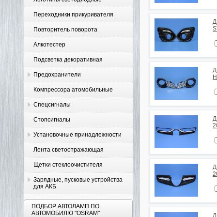
Переходники прикуривателя
Д
S
Повторитель поворота
Алкотестер
Подсветка декоративная
Д
Предохранители
H
Компрессора атомобильные
Спецсигналы
Д
Стопсигналы
2
Установочные принадлежности
Лента светоотражающая
Щетки стеклоочистителя
Д
2
Зарядные, пусковые устройства
для АКБ
ПОДБОР АВТОЛАМП ПО
АВТОМОБИЛЮ "OSRAM"
Д