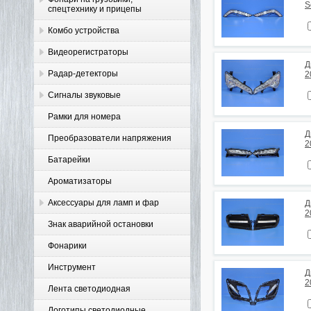
S
спецтехнику и прицепы
Комбо устройства
Видеорегистраторы
Д
Радар-детекторы
2
Сигналы звуковые
Рамки для номера
Д
Преобразователи напряжения
2
Батарейки
Ароматизаторы
Аксессуары для ламп и фар
Д
2
Знак аварийной остановки
Фонарики
Инструмент
Д
2
Лента светодиодная
Логотипы светодиодные